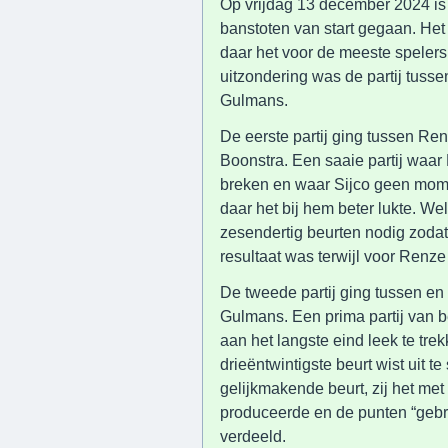
Op vrijdag 13 december 2024 is 
banstoten van start gegaan. Het 
daar het voor de meeste speler
uitzondering was de partij tus
Gulmans.
De eerste partij ging tussen Re
Boonstra. Een saaie partij waa
breken en waar Sijco geen mom
daar het bij hem beter lukte. Wel
zesendertig beurten nodig zoda
resultaat was terwijl voor Renz
De tweede partij ging tussen 
Gulmans. Een prima partij van 
aan het langste eind leek te trek
drieëntwintigste beurt wist uit te
gelijkmakende beurt, zij het met
produceerde en de punten “geb
verdeeld.