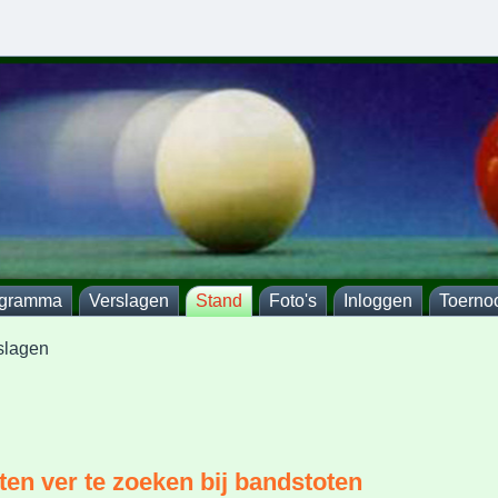
ogramma
Verslagen
Stand
Foto's
Inloggen
Toerno
slagen
en ver te zoeken bij bandstoten