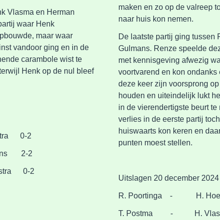
maken en zo op de valreep t
Henk Vlasma en Herman
naar huis kon nemen.
partij waar Henk
opbouwde, maar waar
De laatste partij ging tusse
nst vandoor ging en in de
Gulmans. Renze speelde dez
nende carambole wist te
met kennisgeving afwezig w
erwijl Henk op de nul bleef
voortvarend en kon ondanks e
deze keer zijn voorsprong op
houden en uiteindelijk lukt h
in de vierendertigste beurt t
verlies in de eerste partij to
huiswaarts kon keren en daa
tra 0-2
punten moest stellen.
ns 2-2
tra 0-2
Uitslagen 20 december 2024
R. Poortinga - H. Hoe
T. Postma - H. Vla