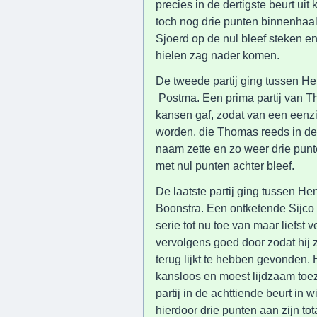
precies in de dertigste beurt ui
toch nog drie punten binnenhaald
Sjoerd op de nul bleef steken en
hielen zag nader komen.
De tweede partij ging tussen 
Postma. Een prima partij van 
kansen gaf, zodat van een eenzi
worden, die Thomas reeds in de 
naam zette en zo weer drie pun
met nul punten achter bleef.
De laatste partij ging tussen H
Boonstra. Een ontketende Sijco
serie tot nu toe van maar liefst
vervolgens goed door zodat hij 
terug lijkt te hebben gevonden.
kansloos en moest lijdzaam toez
partij in de achttiende beurt in w
hierdoor drie punten aan zijn tot