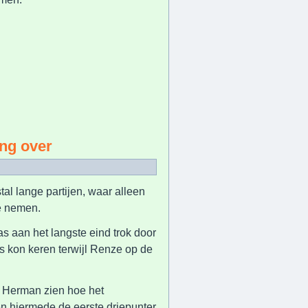
ing over
l lange partijen, waar alleen
e nemen.
 aan het langste eind trok door
is kon keren terwijl Renze op de
t Herman zien hoe het
en hiermede de eerste driepunter