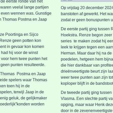
de eerste ronde van het
waren veelal lange partijen
Op vrijdag 20 december 2024
s even wennen was. Gunstige
banstoten af gewerkt. Het war
sen Thomas Postma en Jaap
zodat er geen bonuspunten u
De eerste partij ging tusse
nze Poortinga en Sijco
Hoekstra. Renze begon zeer 
r Renze geen potten kon
series te maken zodat hij e
ent in gevaar kon komen
leek te krijgen tegen een aan
 had hij voor de winst
Herman. Maar daar hij na de 
t voor hem twee punten het
poedelen, hetgeen hem bijna
e geen punten resulteerde.
die hier dankbaar van profite
drieënveertigste beurt zijn l
en Thomas Postma en Jaap
weer twee punten aan zijn to
beide spelers waar Thomas
koploper blijft in de bandstoo
ken toen hij in de
 spelen, terwijl Jaap in de
De tweede partij ging tuss
 enig geluk, de gelijkmaker
Vlasma. Een slechte partij van
roederlijk”konden worden
opging, maar waar Henk deze
door in de zevenenveertigste 