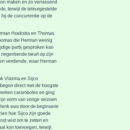
t kon maken en zo verrassend
e, terwijl de teleurgestelde
 hij de concurrentie op de
Herman Hoekstra en Thomas
Thomas die Herman weinig
jdige partij gesproken kan
negentiende beurt op zijn
ten verdiende, waar Herman
enk Vlasma en Sijco
 begon direct met de hoogste
 veertien caramboles en ging
zijn vorm van vorige seizoen
 Henk was door de beginserie
ien hoe Sijco zijn goede
inst wist om te zetten en
aal kon toevoegen, terwijl