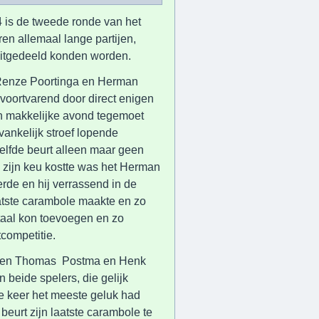
 is de tweede ronde van het
en allemaal lange partijen,
itgedeeld konden worden.
n Renze Poortinga en Herman
voortvarend door direct enigen
en makkelijke avond tegemoet
vankelijk stroef lopende
elfde beurt alleen maar geen
 zijn keu kostte was het Herman
erde en hij verrassend in de
aatste carambole maakte en zo
taal kon toevoegen en zo
tcompetitie.
en en Thomas Postma en Henk
 beide spelers, die gelijk
 keer het meeste geluk had
beurt zijn laatste carambole te