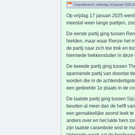
Gepubliceerd: zaterdag 18 januari 2025 0
Op vrijdag 17 januari 2025 werd
meestal weer lange partijen, zo
De eerste partij ging tussen Re
hielden, maar waar Renze het mee
de partij naar zich toe trok en
hiermede hekkensluiter in deze 
De tweede partij ging tussen 
spannende partij van doordat d
worden die in de achtendertigst
een gedeelde 1e plaats in de com
De laatste partij ging tussen Si
beurten al meer dan de helft va
een gemakkelijke avond leek te 
anders over en het lukte hem zow
zijn laatste carambole wist te m
Volgende week zal de beslissin