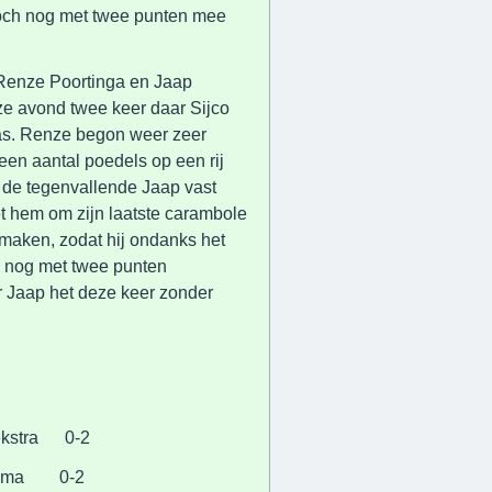
och nog met twee punten mee
n Renze Poortinga en Jaap
e avond twee keer daar Sijco
as. Renze begon weer zeer
en aantal poedels op een rij
 de tegenvallende Jaap vast
et hem om zijn laatste carambole
e maken, zodat hij ondanks het
ch nog met twee punten
r Jaap het deze keer zonder
kstra 0-2
sma 0-2