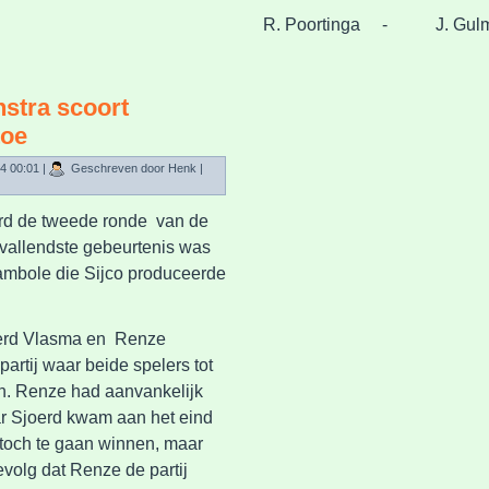
R. Poortinga - J. Gu
nstra scoort
toe
4 00:01
|
Geschreven door Henk
|
rd de tweede ronde van de
pvallendste gebeurtenis was
rambole die Sijco produceerde
.
joerd Vlasma en Renze
artij waar beide spelers tot
n. Renze had aanvankelijk
 Sjoerd kwam aan het eind
k toch te gaan winnen, maar
gevolg dat Renze de partij