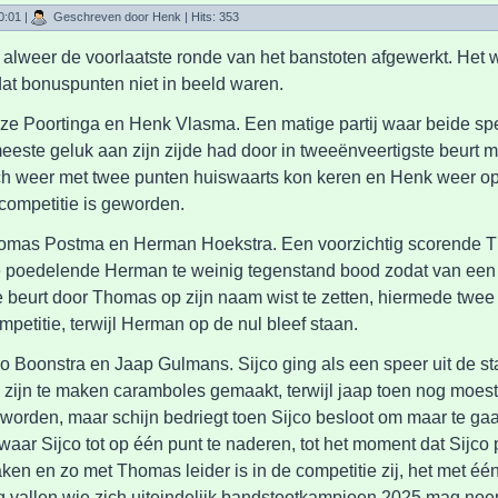
0:01
|
Geschreven door Henk
| Hits: 353
 alweer de voorlaatste ronde van het banstoten afgewerkt. Het
dat bonuspunten niet in beeld waren.
nze Poortinga en Henk Vlasma. Een matige partij waar beide sp
ste geluk aan zijn zijde had door in tweeënveertigste beurt met
 toch weer met twee punten huiswaarts kon keren en Henk weer op
competitie is geworden.
Thomas Postma en Herman Hoekstra. Een voorzichtig scorende 
e poedelende Herman te weinig tegenstand bood zodat van een 
e beurt door Thomas op zijn naam wist te zetten, hiermede twe
petitie, terwijl Herman op de nul bleef staan.
jco Boonstra en Jaap Gulmans. Sijco ging als een speer uit de st
n zijn te maken caramboles gemaakt, terwijl jaap toen nog moest
worden, maar schijn bedriegt toen Sijco besloot om maar te ga
aar Sijco tot op één punt te naderen, tot het moment dat Sijco 
aken en zo met Thomas leider is in de competitie zij, het met éé
g vallen wie zich uiteindelijk bandstootkampioen 2025 mag no