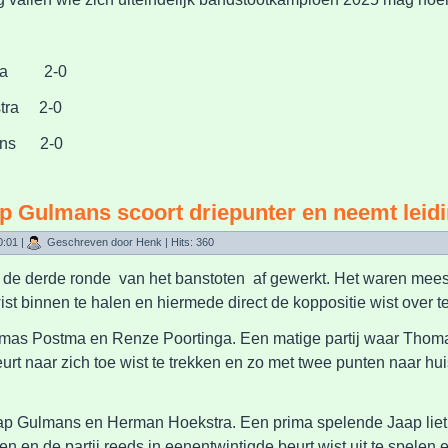
2025
sma 2-0
ra 2-0
ans 2-0
ap Gulmans scoort driepunter en neemt leid
0:01
|
Geschreven door Henk
| Hits: 360
 de derde ronde van het banstoten af gewerkt. Het waren meesta
 binnen te halen en hiermede direct de koppositie wist over t
omas Postma en Renze Poortinga. Een matige partij waar Thomas
beurt naar zich toe wist te trekken en zo met twee punten naar hu
aap Gulmans en Herman Hoekstra. Een prima spelende Jaap lie
 en de partij reeds in eenentwintigde beurt wist uit te spelen 