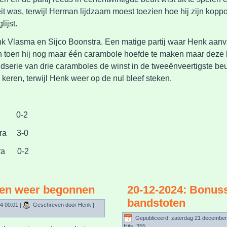
it was, terwijl Herman lijdzaam moest toezien hoe hij zijn kopp
lijst.
enk Vlasma en Sijco Boonstra. Een matige partij waar Henk aanv
 toen hij nog maar één carambole hoefde te maken maar deze li
ndserie van drie caramboles de winst in de tweeënveertigste beu
keren, terwijl Henk weer op de nul bleef steken.
25:
ma 0-2
ra 3-0
ra 0-2
ten weer begonnen
20-12-2024: Bonuss
bandstoten
4 00:01
|
Geschreven door Henk
|
Gepubliceerd: zaterdag 21 december
Hits: 355