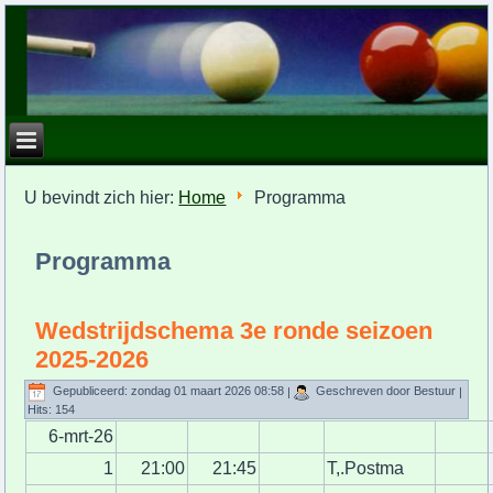
U bevindt zich hier:
Home
Programma
Programma
Wedstrijdschema 3e ronde seizoen
2025-2026
Gepubliceerd: zondag 01 maart 2026 08:58
|
Geschreven door Bestuur
|
Hits: 154
6-mrt-26
1
21:00
21:45
T,.Postma