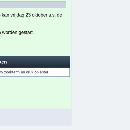
 kan v
rijdag 23 oktober a.s. de
n worden gestart.
ken