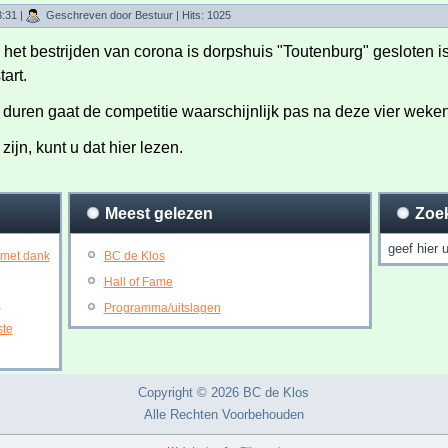
3:31
|
Geschreven door Bestuur
| Hits: 1025
et bestrijden van corona is dorpshuis "Toutenburg" gesloten is
tart
.
 duren gaat de competitie waarschijnlijk pas na deze vier weke
ijn, kunt u dat hier lezen.
Meest gelezen
Zoe
 met dank
BC de Klos
Hall of Fame
6
Programma/uitslagen
ste
Copyright © 2026 BC de Klos
Alle Rechten Voorbehouden