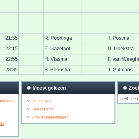
21:35
R. Poortinga
T. Postma
22:15
E. Hazelhof
H. Hoekstra
22:55
H. Vlasma
F. van Weegh
23:35
S. Boonstra
J. Gulmans
Meest gelezen
Zoe
 met dank
BC de Klos
Hall of Fame
6
Programma/uitslagen
ste