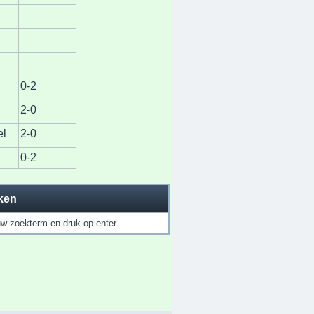
0-2
2-0
el
2-0
0-2
ken