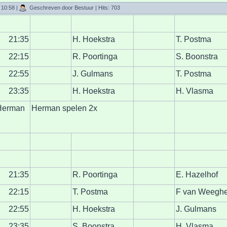
 10:58
|
Geschreven door Bestuur
| Hits: 703
21:35
H. Hoekstra
T. Postma
22:15
R. Poortinga
S. Boonstra
22:55
J. Gulmans
T. Postma
23:35
H. Hoekstra
H. Vlasma
 Herman
Herman spelen 2x
21:35
R. Poortinga
E. Hazelhof
22:15
T. Postma
F van Weeghe
22:55
H. Hoekstra
J. Gulmans
23:35
S. Boonstra
H. Vlasma