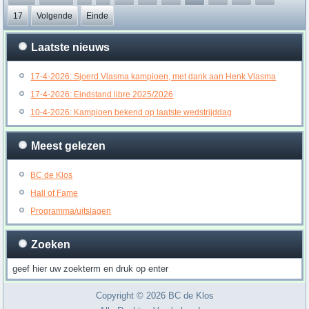
17
Volgende
Einde
Laatste nieuws
17-4-2026: Sjoerd Vlasma kampioen, met dank aan Henk Vlasma
17-4-2026: Eindstand libre 2025/2026
10-4-2026: Kampioen bekend op laatste wedstrijddag
Meest gelezen
BC de Klos
Hall of Fame
Programma/uitslagen
Zoeken
Copyright © 2026 BC de Klos