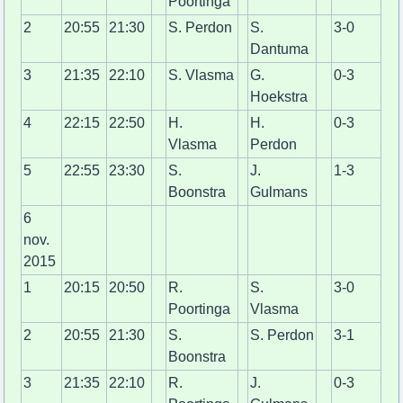
Poortinga
2
20:55
21:30
S. Perdon
S.
3-0
Dantuma
3
21:35
22:10
S. Vlasma
G.
0-3
Hoekstra
4
22:15
22:50
H.
H.
0-3
Vlasma
Perdon
5
22:55
23:30
S.
J.
1-3
Boonstra
Gulmans
6
nov.
2015
1
20:15
20:50
R.
S.
3-0
Poortinga
Vlasma
2
20:55
21:30
S.
S. Perdon
3-1
Boonstra
3
21:35
22:10
R.
J.
0-3