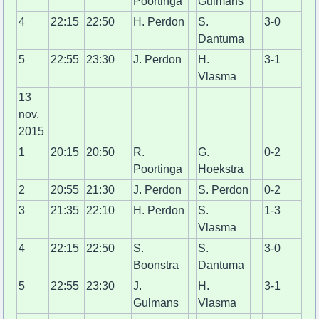
Poortinga
Gulmans
4
22:15
22:50
H. Perdon
S.
3-0
Dantuma
5
22:55
23:30
J. Perdon
H.
3-1
Vlasma
13
nov.
2015
1
20:15
20:50
R.
G.
0-2
Poortinga
Hoekstra
2
20:55
21:30
J. Perdon
S. Perdon
0-2
3
21:35
22:10
H. Perdon
S.
1-3
Vlasma
4
22:15
22:50
S.
S.
3-0
Boonstra
Dantuma
5
22:55
23:30
J.
H.
3-1
Gulmans
Vlasma