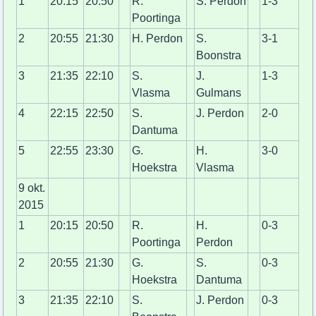
1
20:15
20:50
R.
S. Perdon
1-3
Poortinga
2
20:55
21:30
H. Perdon
S.
3-1
Boonstra
3
21:35
22:10
S.
J.
1-3
Vlasma
Gulmans
4
22:15
22:50
S.
J. Perdon
2-0
Dantuma
5
22:55
23:30
G.
H.
3-0
Hoekstra
Vlasma
9 okt.
2015
1
20:15
20:50
R.
H.
0-3
Poortinga
Perdon
2
20:55
21:30
G.
S.
0-3
Hoekstra
Dantuma
3
21:35
22:10
S.
J. Perdon
0-3