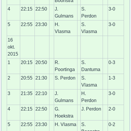
Boonstra
4
22:15
22:50
J.
S.
3-0
Gulmans
Perdon
5
22:55
23:30
H.
S.
3-0
Vlasma
Vlasma
16
okt.
2015
1
20:15
20:50
R.
S.
0-3
Poortinga
Dantuma
2
20:55
21:30
S. Perdon
S.
1-3
Vlasma
3
21:35
22:10
J.
H.
3-0
Gulmans
Perdon
4
22:15
22:50
G.
J. Perdon
2-0
Hoekstra
5
22:55
23:30
H. Vlasma
S.
0-2