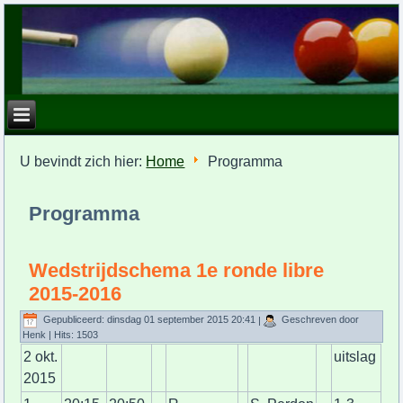
U bevindt zich hier:
Home
Programma
Programma
Wedstrijdschema 1e ronde libre
2015-2016
Gepubliceerd: dinsdag 01 september 2015 20:41
|
Geschreven door
Henk
| Hits: 1503
2 okt.
uitslag
2015