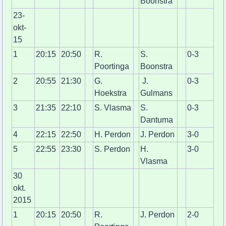
Boonstra
23-
okt-
15
1
20:15
20:50
R.
S.
0-3
Poortinga
Boonstra
2
20:55
21:30
G.
J.
0-3
Hoekstra
Gulmans
3
21:35
22:10
S. Vlasma
S.
0-3
Dantuma
4
22:15
22:50
H. Perdon
J. Perdon
3-0
5
22:55
23:30
S. Perdon
H.
3-0
Vlasma
30
okt.
2015
1
20:15
20:50
R.
J. Perdon
2-0