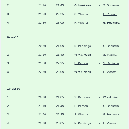
2
21:10
21:45
G. Hoekstra
-
S. Boonstra
3
21:50
22:25
S. Vlasma
-
H. Perdon
4
22:30
23:05
H. Vlasma
-
G. Hoekstra
8-okt-10
1
20:30
21:05
R. Poortinga
-
S. Boonstra
2
21:10
21:45
W. v.d. Veen
-
S. Vlasma
3
21:50
22:25
H. Perdon
-
S. Dantuma
4
22:30
23:05
W. v.d. Veen
-
H. Vlasma
15-okt-10
1
20:30
21:05
S. Dantuma
-
W. v.d. Veen
2
21:10
21:45
H. Perdon
-
S. Boonstra
3
21:50
22:25
S. Vlasma
-
G. Hoekstra
4
22:30
23:05
R. Poortinga
-
H. Vlasma