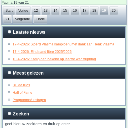
Pagina 19 van 21
Start
Vorige
12
13
14
15
16
17
18
19
20
21
Volgende
Einde
Laatste nieuws
17-4-2026: Sjoerd Vlasma kampioen, met dank aan Henk Vlasma
17-4-2026: Eindstand libre 2025/2026
10-4-2026: Kampioen bekend op laatste wedstrijddag
Meest gelezen
BC de Klos
Hall of Fame
Programma/uitslagen
Zoeken