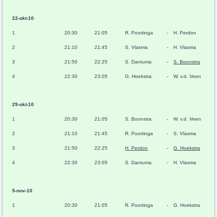
22-okt-10
1
20:30
21:05
R. Poortinga
-
H. Perdon
2
21:10
21:45
S. Vlasma
-
H. Vlasma
3
21:50
22:25
S. Dantuma
-
S. Boonstra
4
22:30
23:05
G. Hoekstra
-
W. v.d. Veen
29-okt-10
1
20:30
21:05
S. Boonstra
-
W. v.d. Veen
2
21:10
21:45
R. Poortinga
-
S. Vlasma
3
21:50
22:25
H. Perdon
-
G. Hoekstra
4
22:30
23:05
S. Dantuma
-
H. Vlasma
5-nov-10
1
20:30
21:05
R. Poortinga
-
G. Hoekstra