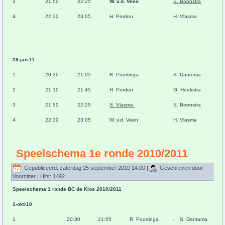
3
21:50
22:25
W. v.d. Veen
S. Boonstra
4
22:30
23:05
H. Perdon
H. Vlasma
28-jan-11
1
20:30
21:05
R. Poortinga
S. Dantuma
2
21:10
21:45
H. Perdon
G. Hoekstra
3
21:50
22:25
S. Vlasma
S. Boonstra
4
22:30
23:05
W. v.d. Veen
H. Vlasma
Speelschema 1e ronde 2010/2011
Gepubliceerd: zaterdag 25 september 2010 14:00
|
Geschreven door
Voorzitter
| Hits: 1492
Speelschema 1 ronde BC de Klos 2010/2011
1-okt-10
1
20:30
21:05
R. Poortinga
-
S. Dantuma