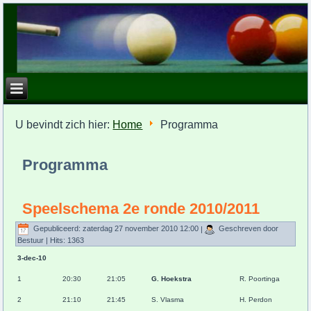
U bevindt zich hier:
Home
Programma
Programma
Speelschema 2e ronde 2010/2011
Gepubliceerd: zaterdag 27 november 2010 12:00
|
Geschreven door
Bestuur
| Hits: 1363
3-dec-10
1
20:30
21:05
G. Hoekstra
R. Poortinga
2
21:10
21:45
S. Vlasma
H. Perdon