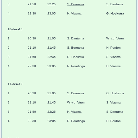
3
21:50
22:25
S. Boonstra
S. Dantuma
4
22:30
23:05
H. Vlasma
G. Hoekstra
10-dec-10
1
20:30
21:05
S. Dantuma
W. v.d. Veen
2
21:10
21:45
S. Boonstra
H. Perdon
3
21:50
22:45
G. Hoekstra
S. Vlasma
4
22:30
23:05
R. Poortinga
H. Vlasma
17-dec-10
1
20:30
21:05
S. Boonstra
G. Hoekstr a
2
21:10
21:45
W. v.d. Veen
S. Vlasma
3
21:50
22:25
H. Vlasma
S. Dantuma
4
22:30
23:05
R. Poortinga
H. Perdon