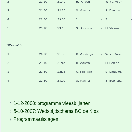
2
21:10
21:45
H. Perdon
-
W. v.d. Veen
3
21:50
22:25
S. Vlasma
-
S. Dantuma
4
22:30
23:05
?
-
?
e
5
23:10
23:45
S. Boonstra
-
H. Vlasma
12-nov-10
1
20:30
21:05
R. Poortinga
-
W. v.d. Veen
2
21:10
21:45
H. Vlasma
-
H. Perdon
3
21:50
22:25
G. Hoekstra
-
S. Dantuma
4
22:30
23:05
S. Vlasma
-
S. Boonstra
1-12-2008: programma vleesbiljarten
5-10-2007: Wedstrijdschema BC de Klos
Programma/uitslagen