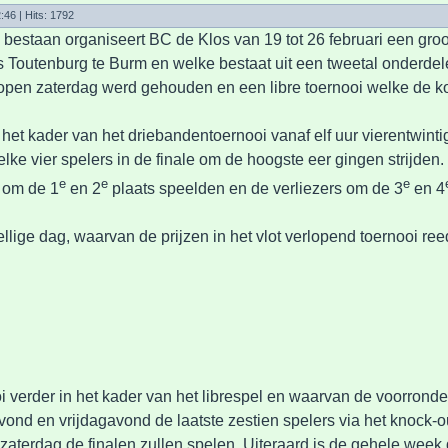
2:46
| Hits: 1792
g bestaan organiseert BC de Klos van 19 tot 26 februari een groo
 Toutenburg te Burm en welke bestaat uit een tweetal onderdel
lopen zaterdag werd gehouden en een libre toernooi welke de
et kader van het driebandentoernooi vanaf elf uur vierentwintig b
elke vier spelers in de finale om de hoogste eer gingen strijden.
e
e
e
 om de 1
en 2
plaats speelden en de verliezers om de 3
en 4
llige dag, waarvan de prijzen in het vlot verlopend toernooi r
 verder in het kader van het librespel en waarvan de voorron
d en vrijdagavond de laatste zestien spelers via het knock-o
terdag de finalen zullen spelen. Uiteraard is de gehele week d