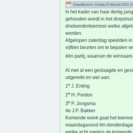
Gepubliceerd: zondag 20 februari 2011 2
In het kader van haar dertig jari
gehouden wordt in het dorpshuis
driebandentoernooi welke afge
worden.
Afgelopen zaterdag speelden in h
vijftien beurten om te bepalen w
één partij, waarvan de winnaars
Al met al een geslaagde en geze
uitgereikt en wel aan:
e
1
J. Enting
e
2
H. Perdon
e
3
P. Jongsma
4e J.P. Bakker
Komende week gaat het toernooi
maandagavond t/m donderdagavon
welke acht spelers de komende za