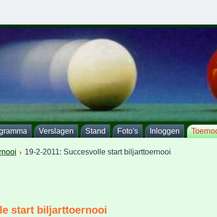
ogramma
Verslagen
Stand
Foto's
Inloggen
Toerno
rnooi
19-2-2011: Succesvolle start biljarttoernooi
e start biljarttoernooi