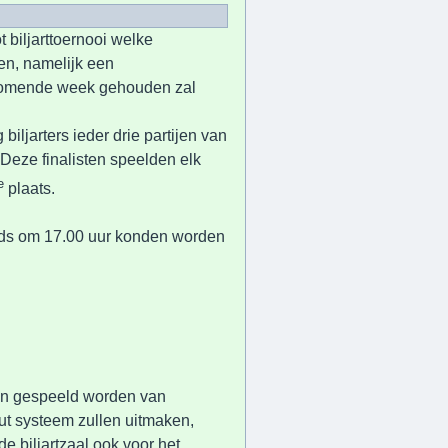
t biljarttoernooi welke
en, namelijk een
 komende week gehouden zal
iljarters ieder drie partijen van
 Deze finalisten speelden elk
e
plaats.
eeds om 17.00 uur konden worden
den gespeeld worden van
ut systeem zullen uitmaken,
e biljartzaal ook voor het