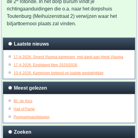
de 2
rotonde. In het dorp Burum vindt je
richtingaanduidingen die o.a. naar het dorpshuis
Toutenburg (Meihuizenstraat 2) verwijzen waar het
biljarttoernooi plaats zal vinden.
Laatste nieuws
17-4-2026: Sjoerd Vlasma kampioen, met dank aan Henk Vlasma
17-4-2026: Eindstand libre 2025/2026
10-4-2026: Kampioen bekend op laatste wedstrijddag
Meest gelezen
BC de Klos
Hall of Fame
Programma/uitslagen
Zoeken