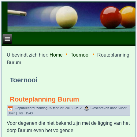
U bevindt zich hier:
Home
Toernooi
Routeplanning
Burum
Toernooi
Routeplanning Burum
Gepubliceerd: zondag 25 februari 2018 23:12
|
Geschreven door Super
User
| Hits: 1543
Voor degenen die niet bekend zijn met de ligging van het
dorp Burum even het volgende: