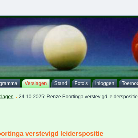
ogramma
Verslagen
Stand
Foto's
Inloggen
Toerno
slagen
24-10-2025: Renze Poortinga verstevigd leiderspositie
ortinga verstevigd leiderspositie