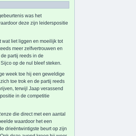
gebeurtenis was het
ardoor deze zijn leiderspositie
wat liet liggen en moeilijk tot
steeds meer zelfvertrouwen en
de partij reeds in de
 Sijco op de nul bleef steken.
e week toe hij een geweldige
zich toe trok en de partij reeds
rijven, terwijl Jaap verassend
positie in de competitie
enze die direct met een aantal
speelde waardoor het een
e drieëntwintigste beurt op zijn
f. Ook deze avond kreeg hij weer