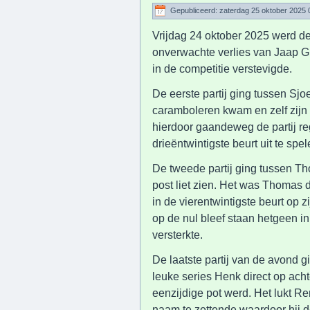
Gepubliceerd: zaterdag 25 oktober 2025 
Vrijdag 24 oktober 2025 werd de
onverwachte verlies van Jaap G
in de competitie verstevigde.
De eerste partij ging tussen Sjoe
caramboleren kwam en zelf zijn 
hierdoor gaandeweg de partij reg
drieëntwintigste beurt uit te spe
De tweede partij ging tussen T
post liet zien. Het was Thomas di
in de vierentwintigste beurt op 
op de nul bleef staan hetgeen in
versterkte.
De laatste partij van de avond
leuke series Henk direct op ach
eenzijdige pot werd. Het lukt Ren
naam te zettende,waardoor hij de