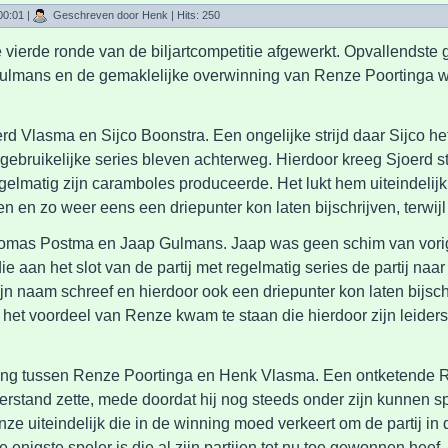
00:01
|
Geschreven door Henk
| Hits: 250
 vierde ronde van de biljartcompetitie afgewerkt. Opvallendste 
ulmans en de gemaklelijke overwinning van Renze Poortinga wa
rd Vlasma en Sijco Boonstra. Een ongelijke strijd daar Sijco het 
gebruikelijke series bleven achterweg. Hierdoor kreeg Sjoerd 
elmatig zijn caramboles produceerde. Het lukt hem uiteindelijk 
len en zo weer eens een driepunter kon laten bijschrijven, terwijl
homas Postma en Jaap Gulmans. Jaap was geen schim van vorig
e aan het slot van de partij met regelmatig series de partij naar 
zijn naam schreef en hierdoor ook een driepunter kon laten bijsch
 het voordeel van Renze kwam te staan die hierdoor zijn leiders
 ging tussen Renze Poortinga en Henk Vlasma. Een ontketende R
terstand zette, mede doordat hij nog steeds onder zijn kunnen 
ze uiteindelijk die in de winning moed verkeert om de partij in d
 enigste speler is die al zijn partijen tot nu toe gewonnen hee