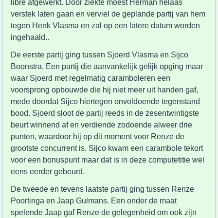
libre afgewerkt. Door ziekte moest Herman helaas
verstek laten gaan en verviel de geplande partij van hem
tegen Henk Vlasma en zal op een latere datum worden
ingehaald..
De eerste partij ging tussen Sjoerd Vlasma en Sijco
Boonstra. Een partij die aanvankelijk gelijk opging maar
waar Sjoerd met regelmatig caramboleren een
voorsprong opbouwde die hij niet meer uit handen gaf,
mede doordat Sijco hiertegen onvoldoende tegenstand
bood. Sjoerd sloot de partij reeds in de zesentwintigste
beurt winnend af en verdiende zodoende alweer drie
punten, waardoor hij op dit moment voor Renze de
grootste concurrent is. Sijco kwam een carambole tekort
voor een bonuspunt maar dat is in deze computetitie wel
eens eerder gebeurd.
De tweede en tevens laatste partij ging tussen Renze
Poortinga en Jaap Gulmans. Een onder de maat
spelende Jaap gaf Renze de gelegenheid om ook zijn