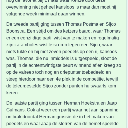
nog de favoriet blijft, maar waar Renze door deze
overwinning niet geheel kansloos is maar dan moet hij
volgende week minimaal gaan winnen.
De tweede partij ging tussen Thomas Postma en Sijco
Boonstra. Een strijd om des keizers baard, waar Thomas
er een eenzijdige partij wist van te maken en regelmatig
zijn caramboles wist te scoren tegen een Sijco, waar
niets lukte en hij met zeven poedels op een rij kansoos
was. Thomas, die nu inmiddels is uitgespeeld, sloot de
partij in de achtentwintigste beurt winnend af en kreeg zo
op de valreep toch nog en driepunter toebedeeld en
steeg hierdoor naar een 4e plek in de competitie, terwijl
de teleurgestelde Sijco zonder punten huiswaarts kom
keren.
De laatste partij ging tussen Herman Hoekstra en Jaap
Gulmans. Ook al weer een partij waar het aan spanning
ontbrak doordat Herman grossierde in het maken van
poedels en waar Jaap de sterren van de hemel speelde